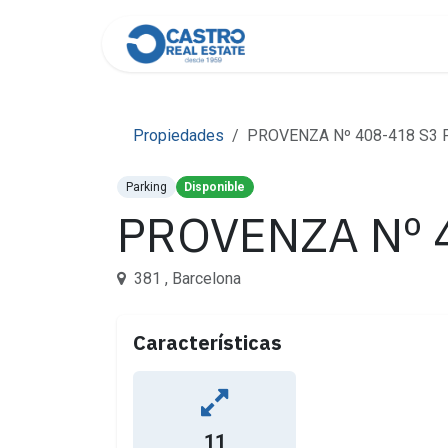
Skip to Content
Home
About Us
Cont
Propiedades
PROVENZA Nº 408-418 S3 
Parking
Disponible
PROVENZA Nº 
381 , Barcelona
Características
11